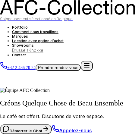
Soigneusement sélectionné en Belgique
Portfolio
Comment nous travaillons
Marques
Location avec option d'achat
Showrooms
Brussels
Knokke
Contact
Prendre rendez-vous
+32 2 486 70 24
Créons Quelque Chose de Beau Ensemble
Le café est offert. Discutons de votre espace.
Appelez-nous
Démarrer le Chat