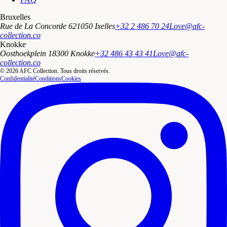
Bruxelles
Rue de La Concorde 62
1050 Ixelles
+32 2 486 70 24
Love@afc-
collection.co
Knokke
Oosthoekplein 1
8300 Knokke
+32 486 43 43 41
Love@afc-
collection.co
© 2026 AFC Collection. Tous droits réservés.
Confidentialité
Conditions
Cookies