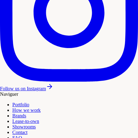
Follow us on Instagram
Naviguer
Portfolio
How we work
Brands
Lease-to-own
Showrooms
Contact
FAQ