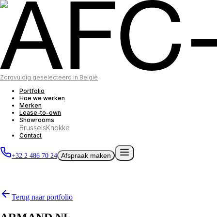
Zorgvuldig geselecteerd in België
Portfolio
Hoe we werken
Merken
Lease-to-own
Showrooms
Brussels
Knokke
Contact
Afspraak maken
+32 2 486 70 24
Terug naar portfolio