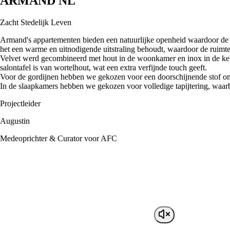
ARMAND NL
Zacht Stedelijk Leven
Armand's appartementen bieden een natuurlijke openheid waardoor de se
het een warme en uitnodigende uitstraling behoudt, waardoor de ruimt
Velvet werd gecombineerd met hout in de woonkamer en inox in de keuke
salontafel is van wortelhout, wat een extra verfijnde touch geeft.
Voor de gordijnen hebben we gekozen voor een doorschijnende stof om 
In de slaapkamers hebben we gekozen voor volledige tapijtering, waarbi
Projectleider
Augustin
Medeoprichter & Curator voor AFC