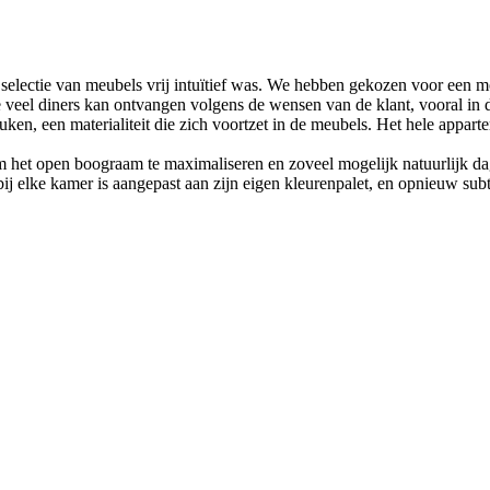
lectie van meubels vrij intuïtief was. We hebben gekozen voor een mood
e veel diners kan ontvangen volgens de wensen van de klant, vooral in
n, een materialiteit die zich voortzet in de meubels. Het hele apparte
het open boograam te maximaliseren en zoveel mogelijk natuurlijk dagl
j elke kamer is aangepast aan zijn eigen kleurenpalet, en opnieuw subti